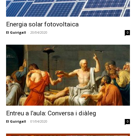
Energia solar fotovoltaica
El Guirigall
-
20/04/2020
0
Entreu a l’aula: Conversa i diàleg
El Guirigall
-
01/04/2020
0