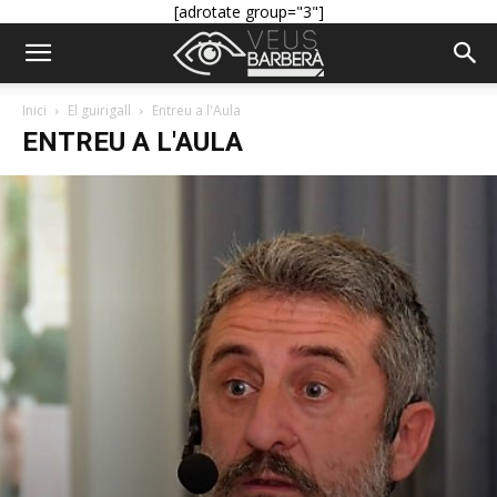
[adrotate group="3"]
Inici
El guirigall
Entreu a l'Aula
ENTREU A L'AULA