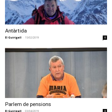
Antàrtida
El Guirigall
-
15/02/2019
0
Parlem de pensions
El Guirigall
-
03/04/2019
0