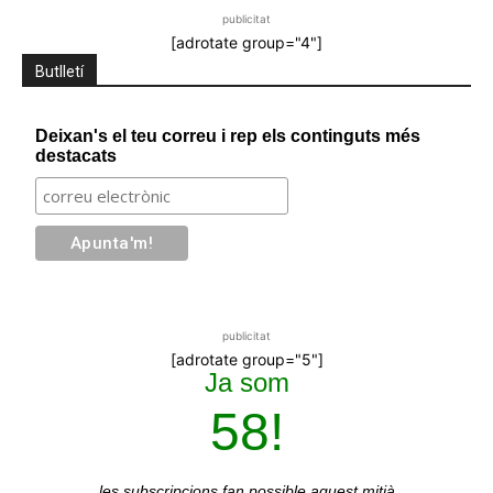
publicitat
[adrotate group="4"]
Butlletí
Deixan's el teu correu i rep els continguts més
destacats
publicitat
[adrotate group="5"]
Ja som
58!
les subscripcions
fan possible aquest mitjà