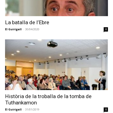
La batalla de l’Ebre
El Guirigall
-
30/04/2020
0
Història de la troballa de la tomba de
Tuthankamon
El Guirigall
-
31/01/2019
0