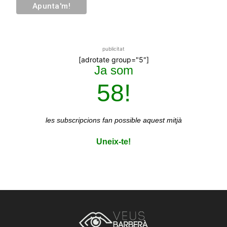
publicitat
[adrotate group="5"]
Ja som
58!
les subscripcions
fan possible aquest mitjà
Uneix-te!