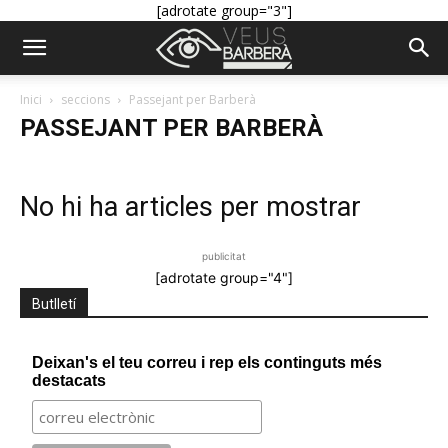
[adrotate group="3"]
Inici
seccions
Passejant per Barberà
PASSEJANT PER BARBERÀ
No hi ha articles per mostrar
publicitat
[adrotate group="4"]
Butlletí
Deixan's el teu correu i rep els continguts més
destacats