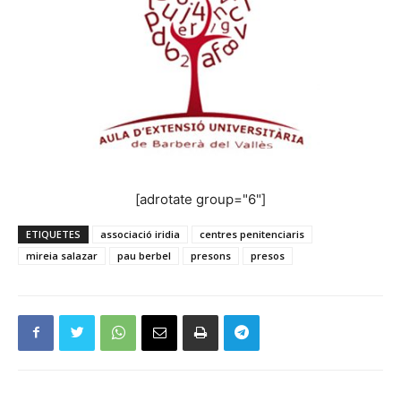
[adrotate group="6"]
ETIQUETES
associació iridia
centres penitenciaris
mireia salazar
pau berbel
presons
presos