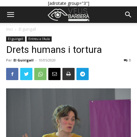
[adrotate group="3"]
Inici
El guirigall
El guirigall
Entreu a l'Aula
Drets humans i tortura
Per
El Guirigall
-
10/05/2020
0