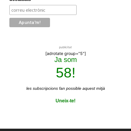
publicitat
[adrotate group="5"]
Ja som
58!
les subscripcions
fan possible aquest mitjà
Uneix-te!