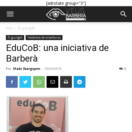
[adrotate group="3"]
Inici
El guirigall
El guirigall
Hablemos de enseñanza
EduCoB: una iniciativa de
Barberà
Per
Iñaki Ibargoyen
-
03/06/2019
0