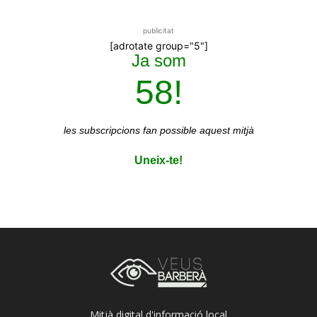
publicitat
[adrotate group="5"]
Ja som
58!
les subscripcions
fan possible aquest mitjà
Uneix-te!
Mitjà digital d'informació local