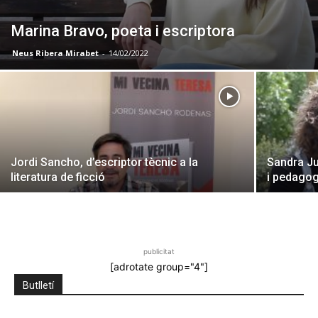
Marina Bravo, poeta i escriptora
Neus Ribera Mirabet
-
14/02/2022
Jordi Sancho, d’escriptor tècnic a la
Sandra Ju
literatura de ficció
i pedago
publicitat
[adrotate group="4"]
Butlletí