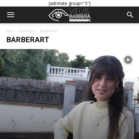
[adrotate group="3"]
Inici
seccions
BarberArt
BARBERART