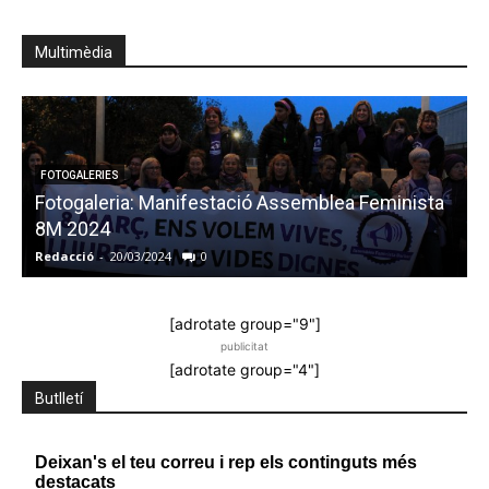
Multimèdia
POLÍTICA
Vídeo: Debat eleccions municipals 2023 a
Barberà del Vallès
admin
-
12/05/2023
0
R
[adrotate group="9"]
publicitat
[adrotate group="4"]
Butlletí
Deixan's el teu correu i rep els continguts més
destacats