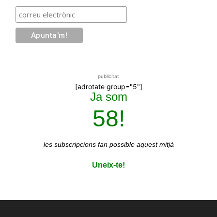
publicitat
[adrotate group="5"]
Ja som
58!
les subscripcions
fan possible aquest mitjà
Uneix-te!