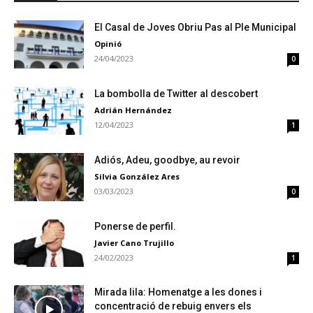
El Casal de Joves Obriu Pas al Ple Municipal
Opinió
24/04/2023
0
La bombolla de Twitter al descobert
Adrián Hernández
12/04/2023
1
Adiós, Adeu, goodbye, au revoir
Silvia González Ares
03/03/2023
0
Ponerse de perfil.
Javier Cano Trujillo
24/02/2023
1
Mirada lila: Homenatge a les dones i
concentració de rebuig envers els