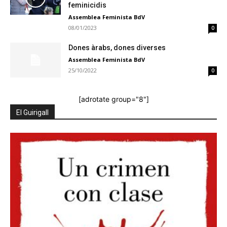
feminicidis
Assemblea Feminista BdV
08/01/2023
0
Dones àrabs, dones diverses
Assemblea Feminista BdV
25/10/2022
0
[adrotate group="8"]
El Guirigall