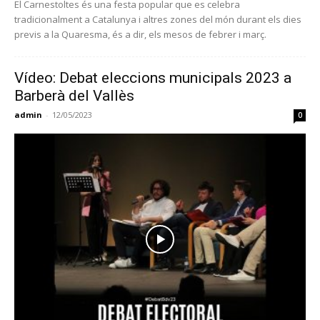
El Carnestoltes és una festa popular que es celebra
tradicionalment a Catalunya i altres zones del món durant els dies
previs a la Quaresma, és a dir, els mesos de febrer i març.
Vídeo: Debat eleccions municipals 2023 a
Barberà del Vallès
admin
-
12/05/2023
0