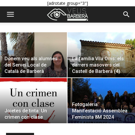
[adrotate group="3"]
Donem veu als alumnes
La família Vila Oms: els
del Servei Local de
darrers masovers del
Català de Barberà
Castell de Barberà (4)
Fotogaleria:
Joietes de tinta: Un
Manifestació Assemblea
crimen con clase
Feminista 8M 2024