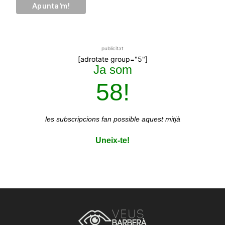
publicitat
[adrotate group="5"]
Ja som
58!
les subscripcions
fan possible aquest mitjà
Uneix-te!