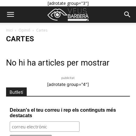
[adrotate group="3"]
Inici
Opinió
Cartes
CARTES
No hi ha articles per mostrar
publicitat
[adrotate group="4"]
Butlletí
Deixan's el teu correu i rep els continguts més
destacats