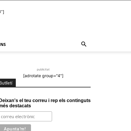
"]
ONS
publicitat
[adrotate group="4"]
Butlletí
Deixan's el teu correu i rep els continguts
més destacats