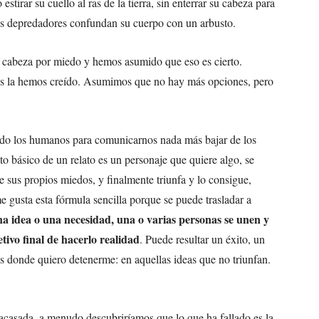
tirar su cuello al ras de la tierra, sin enterrar su cabeza para
us depredadores confundan su cuerpo con un arbusto.
a cabeza por miedo y hemos asumido que eso es cierto.
nos la hemos creído. Asumimos que no hay más opciones, pero
rado los humanos para comunicarnos nada más bajar de los
to básico de un relato es un personaje que quiere algo, se
de sus propios miedos, y finalmente triunfa y lo consigue,
 gusta esta fórmula sencilla porque se puede trasladar a
a idea o una necesidad, una o varias personas se unen y
tivo final de hacerlo realidad
. Puede resultar un éxito, un
es donde quiero detenerme: en aquellas ideas que no triunfan.
acasada, a menudo descubriríamos que lo que ha fallado es la