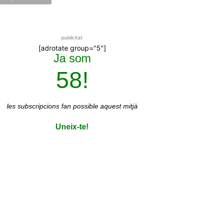
publicitat
[adrotate group="5"]
Ja som
58!
les subscripcions
fan possible aquest mitjà
Uneix-te!