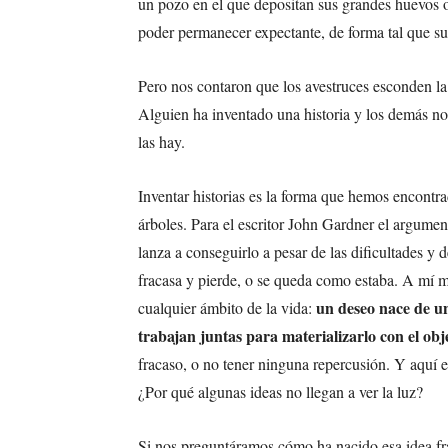
un pozo en el que depositan sus grandes huevos o es
poder permanecer expectante, de forma tal que s
Pero nos contaron que los avestruces esconden l
Alguien ha inventado una historia y los demás 
las hay.
Inventar historias es la forma que hemos encont
árboles. Para el escritor John Gardner el argumen
lanza a conseguirlo a pesar de las dificultades y 
fracasa y pierde, o se queda como estaba. A mí me
un deseo nace de un
cualquier ámbito de la vida:
trabajan juntas para materializarlo con el obje
fracaso, o no tener ninguna repercusión. Y aquí 
¿Por qué algunas ideas no llegan a ver la luz?
Si nos preguntáramos cómo ha nacido esa idea fr