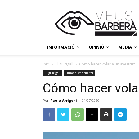
Veus
Barberà
INFORMACIÓ
OPINIÓ
MÈDIA
Inici
El guirigall
Cómo hacer volar a un avestruz
El guirigall
Humanismo digital
Cómo hacer volar
Per
Paula Arrigoni
-
01/07/2020