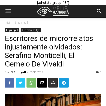
[adrotate group="3"]
Inici
El guirigall
El guirigall
El rincón de Aye
Escritores de microrrelatos
injustamente olvidados:
Serafino Monticelli, El
Gemelo De Vivaldi
Per
El Guirigall
-
09/11/2018
0