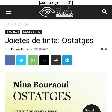
[adrotate group="3"]
Inici
El guirigall
El guirigall
Joietes de tinta
Joietes de tinta: Ostatges
Per
Carme Ferrer
-
19/08/2022
0