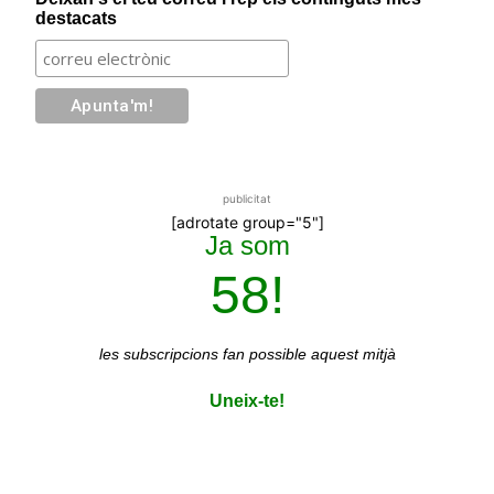
destacats
publicitat
[adrotate group="5"]
Ja som
58!
les subscripcions
fan possible aquest mitjà
Uneix-te!