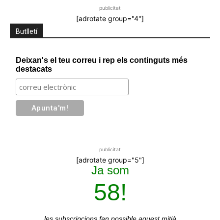
publicitat
[adrotate group="4"]
Butlletí
Deixan's el teu correu i rep els continguts més
destacats
publicitat
[adrotate group="5"]
Ja som
58!
les subscripcions
fan possible aquest mitjà