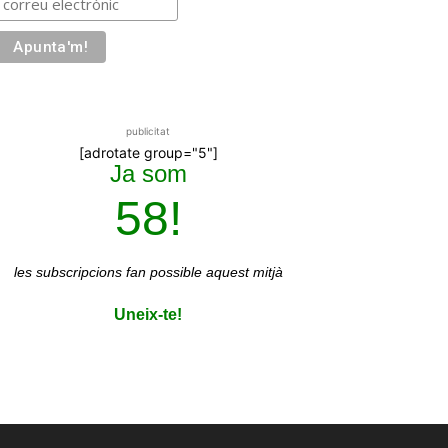
publicitat
[adrotate group="5"]
Ja som
58!
les subscripcions
fan possible aquest mitjà
Uneix-te!