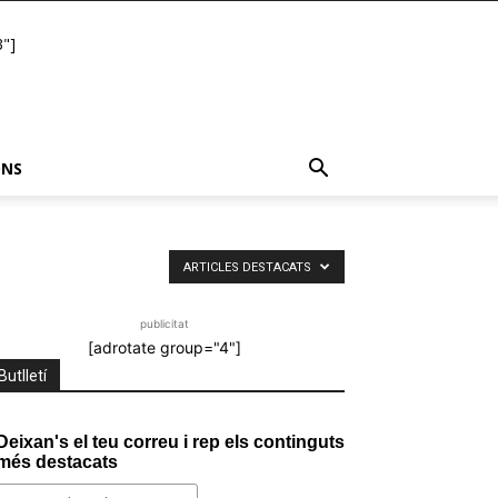
"]
ONS
ARTICLES DESTACATS
publicitat
[adrotate group="4"]
Butlletí
Deixan's el teu correu i rep els continguts
més destacats