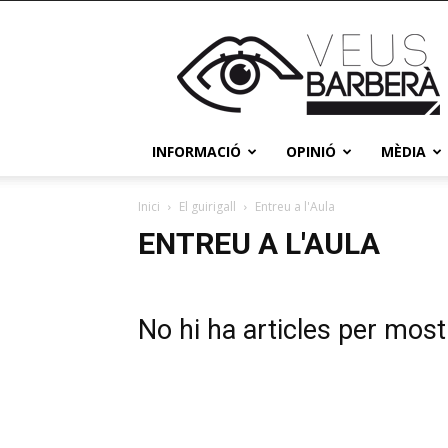
Veus
Barberà
INFORMACIÓ
OPINIÓ
MÈDIA
Inici
El guirigall
Entreu a l'Aula
ENTREU A L'AULA
No hi ha articles per most