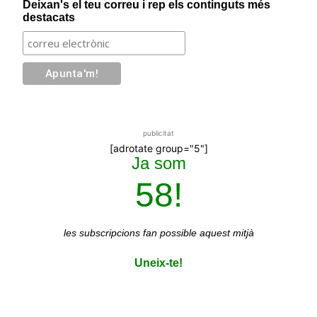
Deixan's el teu correu i rep els continguts més
destacats
publicitat
[adrotate group="5"]
Ja som
58!
les subscripcions
fan possible aquest mitjà
Uneix-te!