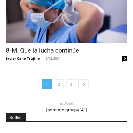
8-M. Que la lucha continúe
Javier Cano Trujillo
-
19/03/2021
0
1
2
3
publicitat
[adrotate group="4"]
Butlletí