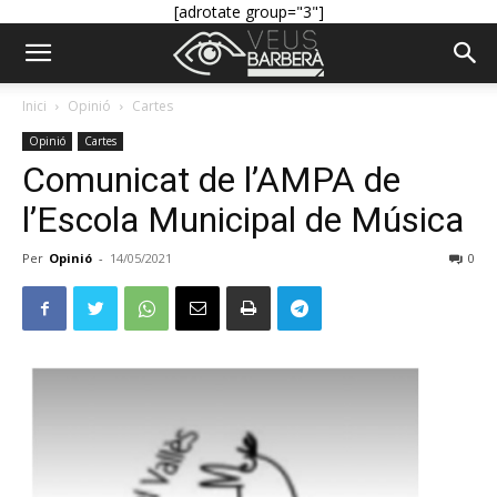
[adrotate group="3"]
Inici
Opinió
Cartes
Opinió
Cartes
Comunicat de l’AMPA de
l’Escola Municipal de Música
Per
Opinió
-
14/05/2021
0