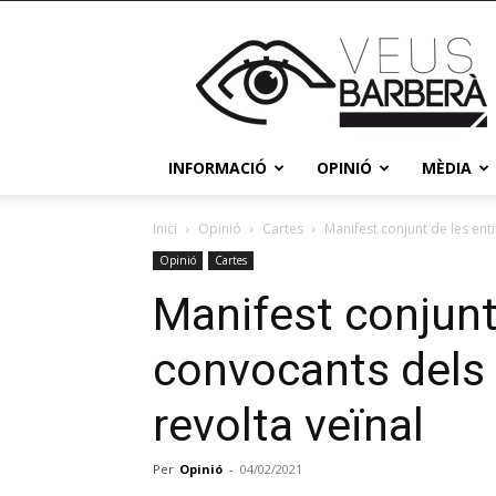
Veus
Barberà
INFORMACIÓ
OPINIÓ
MÈDIA
Inici
Opinió
Cartes
Manifest conjunt de les enti
Opinió
Cartes
Manifest conjunt 
convocants dels 
revolta veïnal
Per
Opinió
-
04/02/2021