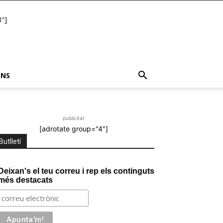
"]
ONS
publicitat
[adrotate group="4"]
Butlletí
Deixan's el teu correu i rep els continguts
més destacats