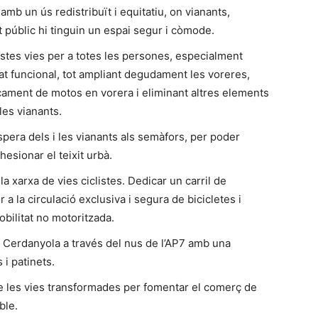
mb un ús redistribuït i equitatiu, on vianants,
rt públic hi tinguin un espai segur i còmode.
uestes vies per a totes les persones, especialment
at funcional, tot ampliant degudament les voreres,
cament de motos en vorera i eliminant altres elements
les vianants.
spera dels i les vianants als semàfors, per poder
esionar el teixit urbà.
a xarxa de vies ciclistes. Dedicar un carril de
a la circulació exclusiva i segura de bicicletes i
bilitat no motoritzada.
 Cerdanyola a través del nus de l’AP7 amb una
 i patinets.
de les vies transformades per fomentar el comerç de
ble.