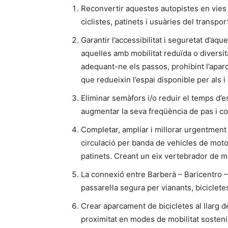
Reconvertir aquestes autopistes en vies a
ciclistes, patinets i usuàries del transpo
Garantir l’accessibilitat i seguretat d’aq
aquelles amb mobilitat reduïda o diversit
adequant-ne els passos, prohibint l’apar
que redueixin l’espai disponible per als i 
Eliminar semàfors i/o reduir el temps d’e
augmentar la seva freqüència de pas i coh
Completar, ampliar i millorar urgentment l
circulació per banda de vehicles de motor 
patinets. Creant un eix vertebrador de mo
La connexió entre Barberà – Baricentro –
passarel·la segura per vianants, bicicletes
Crear aparcament de bicicletes al llarg 
proximitat en modes de mobilitat sosteni