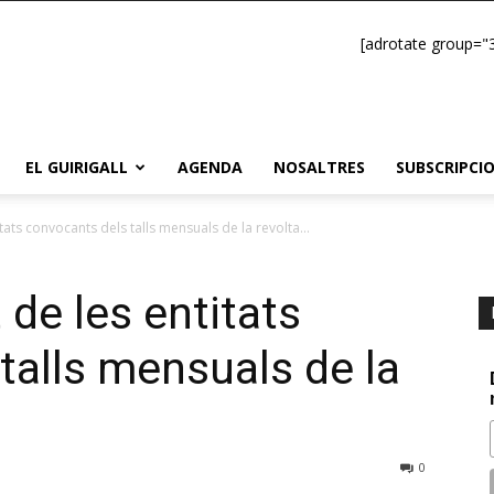
[adrotate group="3
EL GUIRIGALL
AGENDA
NOSALTRES
SUBSCRIPCI
tats convocants dels talls mensuals de la revolta...
de les entitats
talls mensuals de la
0