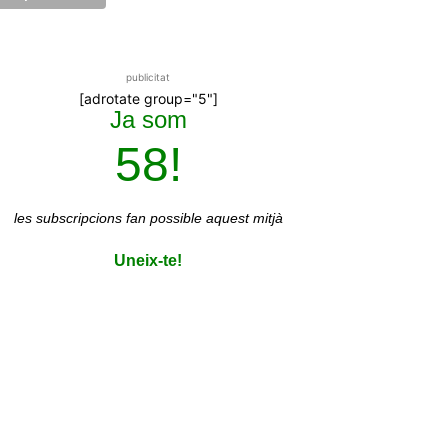
publicitat
[adrotate group="5"]
Ja som
58!
les subscripcions
fan possible aquest mitjà
Uneix-te!