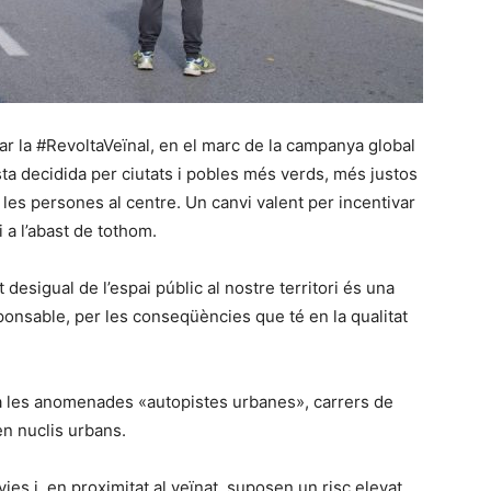
ciar la #RevoltaVeïnal, en el marc de la campanya global
a decidida per ciutats i pobles més verds, més justos
e les persones al centre. Un canvi valent per incentivar
 a l’abast de tothom.
nt desigual de l’espai públic al nostre territori és una
esponsable, per les conseqüències que té en la qualitat
a a les anomenades «autopistes urbanes», carrers de
en nuclis urbans.
es i, en proximitat al veïnat, suposen un risc elevat