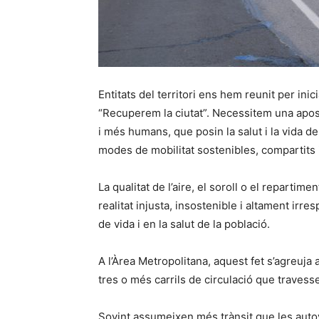
Entitats del territori ens hem reunit per ini
“Recuperem la ciutat”. Necessitem una apost
i més humans, que posin la salut i la vida d
modes de mobilitat sostenibles, compartits i
La qualitat de l’aire, el soroll o el repartime
realitat injusta, insostenible i altament irr
de vida i en la salut de la població.
A l’Àrea Metropolitana, aquest fet s’agreuj
tres o més carrils de circulació que travess
Sovint assumeixen més trànsit que les autovi