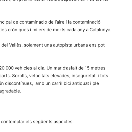
cipal de contaminació de l’aire i la contaminació
alties cròniques i milers de morts cada any a Catalunya.
 del Vallès, solament una autopista urbana ens pot
0.000 vehicles al dia. Un mar d’asfalt de 15 metres
rts. Sorolls, velocitats elevades, inseguretat, i tots
n discontínues, amb un carril bici antiquat i ple
 agradable.
.
e contemplar els següents aspectes: