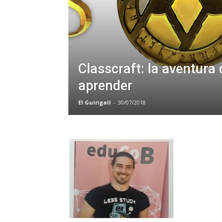
Classcraft: la aventura 
aprender
El Guirigall
-
30/07/2018