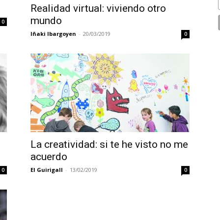
Realidad virtual: viviendo otro
mundo
0
Iñaki Ibargoyen
-
20/03/2019
0
La creatividad: si te he visto no me
acuerdo
El Guirigall
-
13/02/2019
0
0