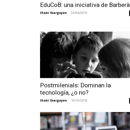
EduCoB: una iniciativa de Barberà
Iñaki Ibargoyen
-
03/06/2019
Postmilenials: Dominan la
tecnología, ¿o no?
Iñaki Ibargoyen
-
10/10/2018