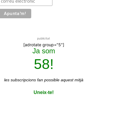
publicitat
[adrotate group="5"]
Ja som
58!
les subscripcions
fan possible aquest mitjà
Uneix-te!